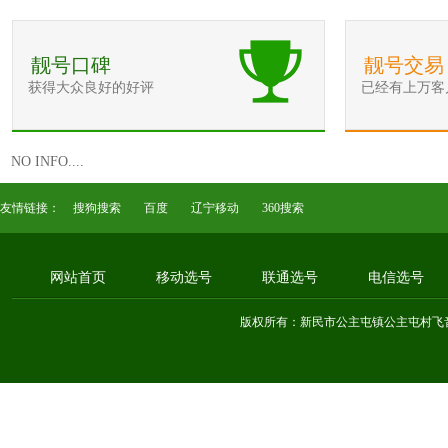
靓号口碑
靓号交易
获得大众良好的好评
已经有上万客
NO INFO....
友情链接：
搜狗搜索
百度
辽宁移动
360搜索
网站首页
移动选号
联通选号
电信选号
版权所有：新民市公主屯镇公主屯村飞音