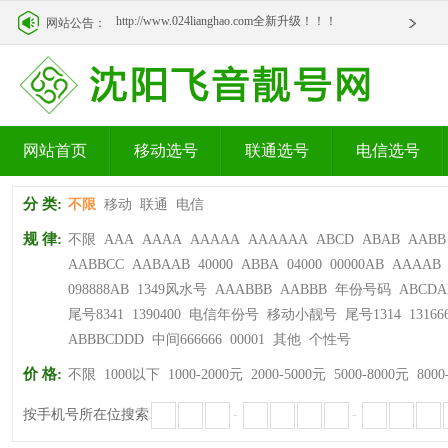
http://www.024lianghao.com全新升级！！！
网站公告：
http://www.024lianghao.com全新升级！！！
网站首页
移动选号
联通选号
电信选号
分 类:
不限
移动
联通
电信
规 律:
不限
AAA
AAAA
AAAAA
AAAAAA
ABCD
ABAB
AABB
AABBCC
AABAAB
40000
ABBA
04000
00000AB
AAAAB
098888AB
1349风水号
AAABBB
AABBB
年份号码
ABCDA
尾号8341
1390400
电信年份号
移动小靓号
尾号1314
13166
ABBBCDDD
中间666666
00001
其他
个性号
价 格:
不限
1000以下
1000-2000元
2000-5000元
5000-8000元
8000
按手机号所在位搜索
-
-