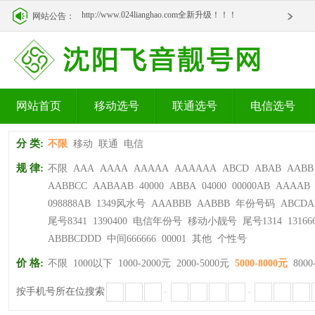
http://www.024lianghao.com全新升级！！！
网站公告：
http://www.024lianghao.com全新升级！！！
网站首页
移动选号
联通选号
电信选号
分 类:
不限
移动
联通
电信
规 律:
不限
AAA
AAAA
AAAAA
AAAAAA
ABCD
ABAB
AABB
AABBCC
AABAAB
40000
ABBA
04000
00000AB
AAAAB
098888AB
1349风水号
AAABBB
AABBB
年份号码
ABCDA
尾号8341
1390400
电信年份号
移动小靓号
尾号1314
13166
ABBBCDDD
中间666666
00001
其他
个性号
价 格:
不限
1000以下
1000-2000元
2000-5000元
5000-8000元
8000
按手机号所在位搜索
-
-