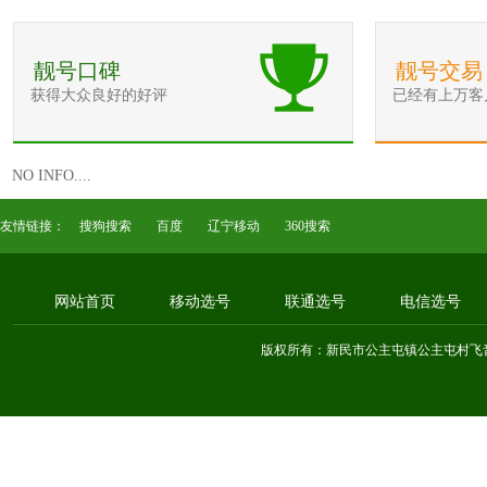
靓号口碑
靓号交易
获得大众良好的好评
已经有上万客
NO INFO....
友情链接：
搜狗搜索
百度
辽宁移动
360搜索
网站首页
移动选号
联通选号
电信选号
版权所有：新民市公主屯镇公主屯村飞音