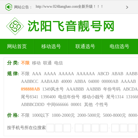
http://www.024lianghao.com全新升级！！！
网站公告：
http://www.024lianghao.com全新升级！！！
网站首页
移动选号
联通选号
电信选号
分 类:
不限
移动
联通
电信
规 律:
不限
AAA
AAAA
AAAAA
AAAAAA
ABCD
ABAB
AABB
AABBCC
AABAAB
40000
ABBA
04000
00000AB
AAAAB
098888AB
1349风水号
AAABBB
AABBB
年份号码
ABCDA
尾号8341
1390400
电信年份号
移动小靓号
尾号1314
13166
ABBBCDDD
中间666666
00001
其他
个性号
价 格:
不限
1000以下
1000-2000元
2000-5000元
5000-8000元
8000
按手机号所在位搜索
-
-