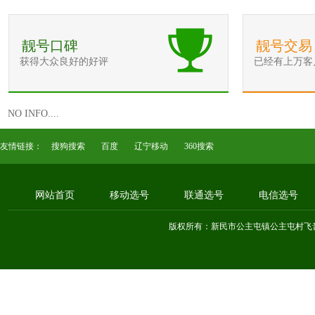
靓号口碑
靓号交易
获得大众良好的好评
已经有上万客
NO INFO....
友情链接：
搜狗搜索
百度
辽宁移动
360搜索
网站首页
移动选号
联通选号
电信选号
版权所有：新民市公主屯镇公主屯村飞音