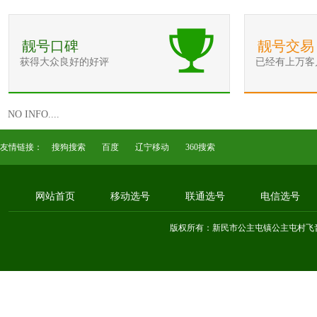
靓号口碑
靓号交易
获得大众良好的好评
已经有上万客
NO INFO....
友情链接：
搜狗搜索
百度
辽宁移动
360搜索
网站首页
移动选号
联通选号
电信选号
版权所有：新民市公主屯镇公主屯村飞音