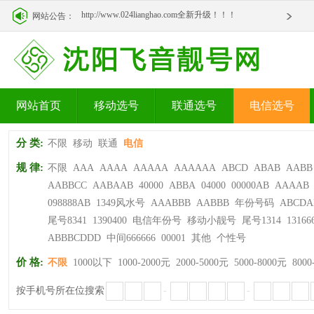
http://www.024lianghao.com全新升级！！！
网站公告：
http://www.024lianghao.com全新升级！！！
网站首页
移动选号
联通选号
电信选号
分 类:
不限
移动
联通
电信
规 律:
不限
AAA
AAAA
AAAAA
AAAAAA
ABCD
ABAB
AABB
AABBCC
AABAAB
40000
ABBA
04000
00000AB
AAAAB
098888AB
1349风水号
AAABBB
AABBB
年份号码
ABCDA
尾号8341
1390400
电信年份号
移动小靓号
尾号1314
13166
ABBBCDDD
中间666666
00001
其他
个性号
价 格:
不限
1000以下
1000-2000元
2000-5000元
5000-8000元
8000
按手机号所在位搜索
-
-