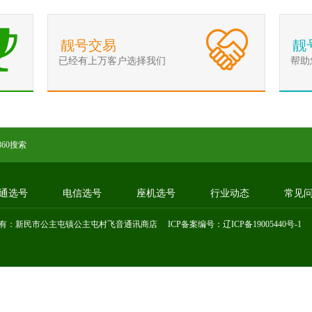
靓号交易
靓
已经有上万客户选择我们
帮助
360搜索
通选号
电信选号
座机选号
行业动态
常见
有：新民市公主屯镇公主屯村飞音通讯商店 ICP备案编号：
辽ICP备19005440号-1