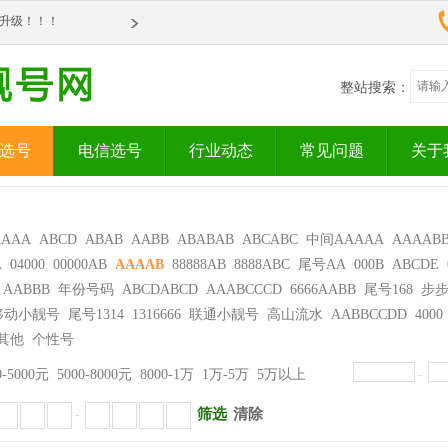
om全新升级！！！
om全新升级！！！
整站搜索：
选号
电信选号
行业动态
常见问题
关于
AAAA
ABCD
ABAB
AABB
ABABAB
ABCABC
中间AAAAA
AAAAB
A
04000
00000AB
AAAAB
88888AB
8888ABC
尾号AA
000B
ABCDE
AABBB
年份号码
ABCDABCD
AAABCCCD
6666AABB
尾号168
步
移动小靓号
尾号1314
1316666
联通小靓号
高山流水
AABBCCDD
4000
其他
个性号
0-5000元
5000-8000元
8000-1万
1万-5万
5万以上
-
筛选
清除
-