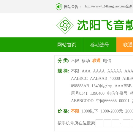
http://www.024lianghao.c
网站公告：
http://www.024lianghao.c
网站首页
移动选号
联通
分 类:
不限
移动
联通
电信
规 律:
不限
AAA
AAAA
AAAAA
AA
AABBCC
AABAAB
40000
ABB
098888AB
1349风水号
AAABBB
尾号8341
1390400
电信年份号
ABBBCDDD
中间666666
00001
价 格:
不限
1000以下
1000-2000元
200
按手机号所在位搜索
-