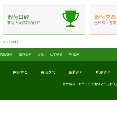
靓号口碑
靓号交易
获得大众良好的好评
已经有上万客
NO INFO....
友情链接：
搜狗搜索
百度
辽宁移动
360搜索
网站首页
移动选号
联通选号
电信选号
版权所有：新民市公主屯镇公主屯村飞音