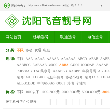
http://www.024lianghao.com全新升级！！！
网站公告：
http://www.024lianghao.com全新升级！！！
网站首页
移动选号
联通选号
电信选号
分 类:
不限
移动
联通
电信
规 律:
不限
AAA
AAAA
AAAAA
AAAAAA
ABCD
ABAB
AABB
AABBCC
AABAAB
40000
ABBA
04000
00000AB
AAAAB
098888AB
1349风水号
AAABBB
AABBB
年份号码
ABCDA
尾号8341
1390400
电信年份号
移动小靓号
尾号1314
13166
ABBBCDDD
中间666666
00001
其他
个性号
价 格:
不限
1000以下
1000-2000元
2000-5000元
5000-8000元
8000
按手机号所在位搜索
-
-