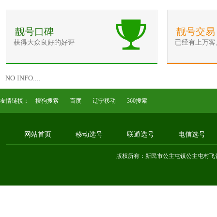
靓号口碑
靓号交易
获得大众良好的好评
已经有上万客
NO INFO....
友情链接：
搜狗搜索
百度
辽宁移动
360搜索
网站首页
移动选号
联通选号
电信选号
版权所有：新民市公主屯镇公主屯村飞音