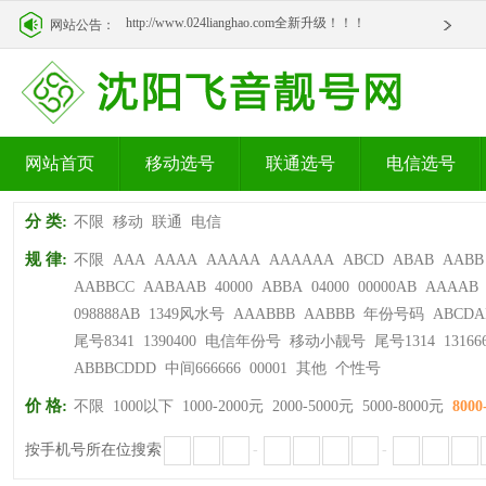
http://www.024lianghao.com全新升级！！！
网站公告：
http://www.024lianghao.com全新升级！！！
网站首页
移动选号
联通选号
电信选号
分 类:
不限
移动
联通
电信
规 律:
不限
AAA
AAAA
AAAAA
AAAAAA
ABCD
ABAB
AABB
AABBCC
AABAAB
40000
ABBA
04000
00000AB
AAAAB
098888AB
1349风水号
AAABBB
AABBB
年份号码
ABCDA
尾号8341
1390400
电信年份号
移动小靓号
尾号1314
13166
ABBBCDDD
中间666666
00001
其他
个性号
价 格:
不限
1000以下
1000-2000元
2000-5000元
5000-8000元
8000
按手机号所在位搜索
-
-