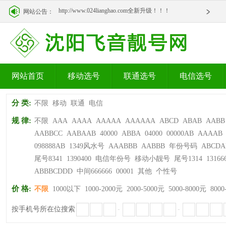
http://www.024lianghao.com全新升级！！！
网站公告：
http://www.024lianghao.com全新升级！！！
网站首页
移动选号
联通选号
电信选号
分 类:
不限
移动
联通
电信
规 律:
不限
AAA
AAAA
AAAAA
AAAAAA
ABCD
ABAB
AABB
AABBCC
AABAAB
40000
ABBA
04000
00000AB
AAAAB
098888AB
1349风水号
AAABBB
AABBB
年份号码
ABCDA
尾号8341
1390400
电信年份号
移动小靓号
尾号1314
13166
ABBBCDDD
中间666666
00001
其他
个性号
价 格:
不限
1000以下
1000-2000元
2000-5000元
5000-8000元
8000
按手机号所在位搜索
-
-