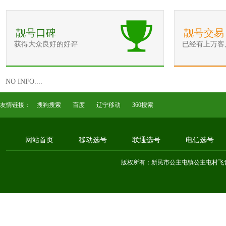
靓号口碑
靓号交易
获得大众良好的好评
已经有上万客
NO INFO....
友情链接：
搜狗搜索
百度
辽宁移动
360搜索
网站首页
移动选号
联通选号
电信选号
版权所有：新民市公主屯镇公主屯村飞音