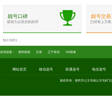
靓号口碑
靓号交易
获得大众良好的好评
已经有上万客
NO INFO....
友情链接：
搜狗搜索
百度
辽宁移动
360搜索
网站首页
移动选号
联通选号
电信选号
版权所有：新民市公主屯镇公主屯村飞音