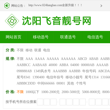
http://www.024lianghao.com全新升级！！！
网站公告：
http://www.024lianghao.com全新升级！！！
网站首页
移动选号
联通选号
电信选号
分 类:
不限
移动
联通
电信
规 律:
不限
AAA
AAAA
AAAAA
AAAAAA
ABCD
ABAB
AABB
AABBCC
AABAAB
40000
ABBA
04000
00000AB
AAAAB
098888AB
1349风水号
AAABBB
AABBB
年份号码
ABCDA
尾号8341
1390400
电信年份号
移动小靓号
尾号1314
13166
ABBBCDDD
中间666666
00001
其他
个性号
价 格:
不限
1000以下
1000-2000元
2000-5000元
5000-8000元
8000
按手机号所在位搜索
-
-