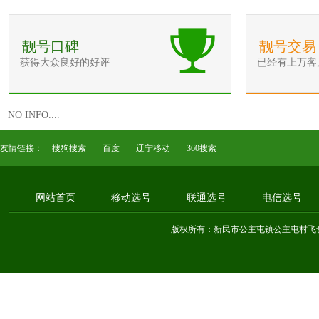
靓号口碑
靓号交易
获得大众良好的好评
已经有上万客
NO INFO....
友情链接：
搜狗搜索
百度
辽宁移动
360搜索
网站首页
移动选号
联通选号
电信选号
版权所有：新民市公主屯镇公主屯村飞音