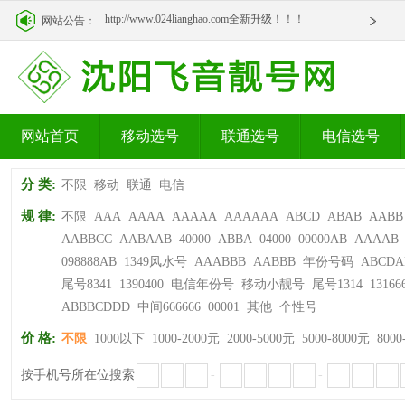
http://www.024lianghao.com全新升级！！！
网站公告：
http://www.024lianghao.com全新升级！！！
网站首页
移动选号
联通选号
电信选号
分 类:
不限
移动
联通
电信
规 律:
不限
AAA
AAAA
AAAAA
AAAAAA
ABCD
ABAB
AABB
AABBCC
AABAAB
40000
ABBA
04000
00000AB
AAAAB
098888AB
1349风水号
AAABBB
AABBB
年份号码
ABCDA
尾号8341
1390400
电信年份号
移动小靓号
尾号1314
13166
ABBBCDDD
中间666666
00001
其他
个性号
价 格:
不限
1000以下
1000-2000元
2000-5000元
5000-8000元
8000
按手机号所在位搜索
-
-