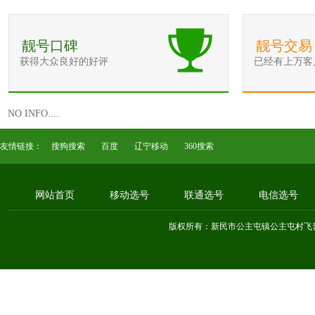
靓号口碑
靓号交易
获得大众良好的好评
已经有上万客
NO INFO....
友情链接：
搜狗搜索
百度
辽宁移动
360搜索
网站首页
移动选号
联通选号
电信选号
版权所有：新民市公主屯镇公主屯村飞音