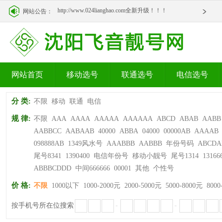
http://www.024lianghao.com全新升级！！！
网站公告：
http://www.024lianghao.com全新升级！！！
网站首页
移动选号
联通选号
电信选号
分 类:
不限
移动
联通
电信
规 律:
不限
AAA
AAAA
AAAAA
AAAAAA
ABCD
ABAB
AABB
AABBCC
AABAAB
40000
ABBA
04000
00000AB
AAAAB
098888AB
1349风水号
AAABBB
AABBB
年份号码
ABCDA
尾号8341
1390400
电信年份号
移动小靓号
尾号1314
13166
ABBBCDDD
中间666666
00001
其他
个性号
价 格:
不限
1000以下
1000-2000元
2000-5000元
5000-8000元
8000
按手机号所在位搜索
-
-