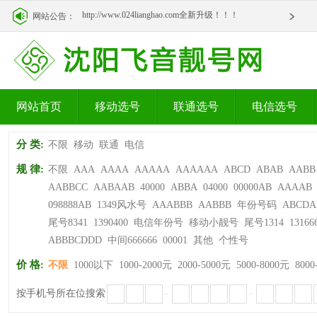
http://www.024lianghao.com全新升级！！！
网站公告：
http://www.024lianghao.com全新升级！！！
网站首页
移动选号
联通选号
电信选号
分 类:
不限
移动
联通
电信
规 律:
不限
AAA
AAAA
AAAAA
AAAAAA
ABCD
ABAB
AABB
AABBCC
AABAAB
40000
ABBA
04000
00000AB
AAAAB
098888AB
1349风水号
AAABBB
AABBB
年份号码
ABCDA
尾号8341
1390400
电信年份号
移动小靓号
尾号1314
13166
ABBBCDDD
中间666666
00001
其他
个性号
价 格:
不限
1000以下
1000-2000元
2000-5000元
5000-8000元
8000
按手机号所在位搜索
-
-