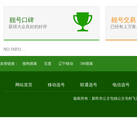
靓号口碑
靓号交易
获得大众良好的好评
已经有上万客
NO INFO....
友情链接：
搜狗搜索
百度
辽宁移动
360搜索
网站首页
移动选号
联通选号
电信选号
版权所有：新民市公主屯镇公主屯村飞音