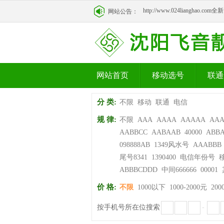
http://www.024lianghao.c
网站公告：
http://www.024lianghao.c
网站首页
移动选号
联通
分 类:
不限
移动
联通
电信
规 律:
不限
AAA
AAAA
AAAAA
AA
AABBCC
AABAAB
40000
ABB
098888AB
1349风水号
AAABBB
尾号8341
1390400
电信年份号
ABBBCDDD
中间666666
00001
价 格:
不限
1000以下
1000-2000元
200
按手机号所在位搜索
-