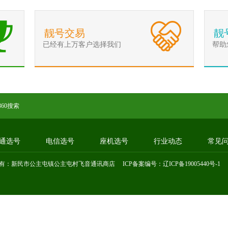
靓号交易
靓
已经有上万客户选择我们
帮助
360搜索
通选号
电信选号
座机选号
行业动态
常见
有：新民市公主屯镇公主屯村飞音通讯商店 ICP备案编号：
辽ICP备19005440号-1