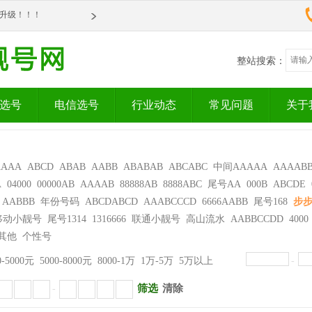
om全新升级！！！
om全新升级！！！
整站搜索：
选号
电信选号
行业动态
常见问题
关于
AAAA
ABCD
ABAB
AABB
ABABAB
ABCABC
中间AAAAA
AAAAB
A
04000
00000AB
AAAAB
88888AB
8888ABC
尾号AA
000B
ABCDE
AABBB
年份号码
ABCDABCD
AAABCCCD
6666AABB
尾号168
步
移动小靓号
尾号1314
1316666
联通小靓号
高山流水
AABBCCDD
4000
其他
个性号
0-5000元
5000-8000元
8000-1万
1万-5万
5万以上
-
筛选
清除
-