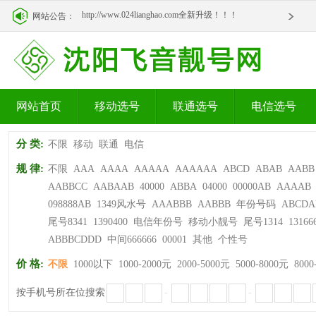
http://www.024lianghao.com全新升级！！！
网站公告：
http://www.024lianghao.com全新升级！！！
网站首页
移动选号
联通选号
电信选号
分 类:
不限
移动
联通
电信
规 律:
不限
AAA
AAAA
AAAAA
AAAAAA
ABCD
ABAB
AABB
AABBCC
AABAAB
40000
ABBA
04000
00000AB
AAAAB
098888AB
1349风水号
AAABBB
AABBB
年份号码
ABCDA
尾号8341
1390400
电信年份号
移动小靓号
尾号1314
13166
ABBBCDDD
中间666666
00001
其他
个性号
价 格:
不限
1000以下
1000-2000元
2000-5000元
5000-8000元
8000
按手机号所在位搜索
-
-