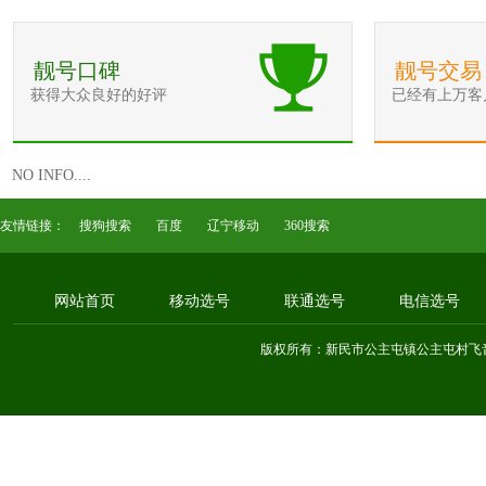
靓号口碑
靓号交易
获得大众良好的好评
已经有上万客
NO INFO....
友情链接：
搜狗搜索
百度
辽宁移动
360搜索
网站首页
移动选号
联通选号
电信选号
版权所有：新民市公主屯镇公主屯村飞音