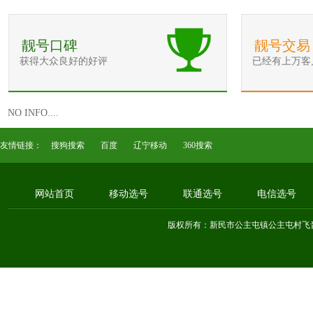
靓号口碑
靓号交易
获得大众良好的好评
已经有上万客
NO INFO....
友情链接：
搜狗搜索
百度
辽宁移动
360搜索
网站首页
移动选号
联通选号
电信选号
版权所有：新民市公主屯镇公主屯村飞音