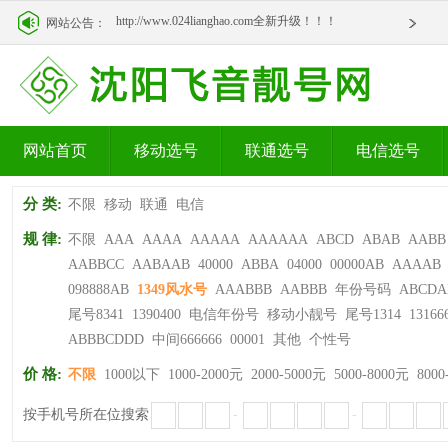
http://www.024lianghao.com全新升级！！！
网站公告：
http://www.024lianghao.com全新升级！！！
网站首页
移动选号
联通选号
电信选号
分 类:
不限
移动
联通
电信
规 律:
不限
AAA
AAAA
AAAAA
AAAAAA
ABCD
ABAB
AABB
AABBCC
AABAAB
40000
ABBA
04000
00000AB
AAAAB
098888AB
1349风水号
AAABBB
AABBB
年份号码
ABCDA
尾号8341
1390400
电信年份号
移动小靓号
尾号1314
13166
ABBBCDDD
中间666666
00001
其他
个性号
价 格:
不限
1000以下
1000-2000元
2000-5000元
5000-8000元
8000
按手机号所在位搜索
-
-