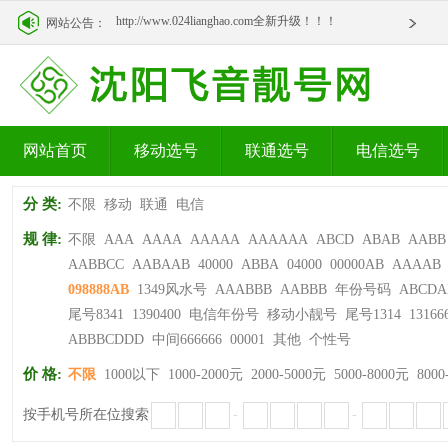
http://www.024lianghao.com全新升级！！！
网站公告：
http://www.024lianghao.com全新升级！！！
网站首页
移动选号
联通选号
电信选号
分 类:
不限
移动
联通
电信
规 律:
不限
AAA
AAAA
AAAAA
AAAAAA
ABCD
ABAB
AABB
AABBCC
AABAAB
40000
ABBA
04000
00000AB
AAAAB
098888AB
1349风水号
AAABBB
AABBB
年份号码
ABCDA
尾号8341
1390400
电信年份号
移动小靓号
尾号1314
13166
ABBBCDDD
中间666666
00001
其他
个性号
价 格:
不限
1000以下
1000-2000元
2000-5000元
5000-8000元
8000
按手机号所在位搜索
-
-