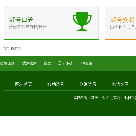
靓号口碑
靓号交易
获得大众良好的好评
已经有上万客
NO INFO....
友情链接：
搜狗搜索
百度
辽宁移动
360搜索
网站首页
移动选号
联通选号
电信选号
版权所有：新民市公主屯镇公主屯村飞音