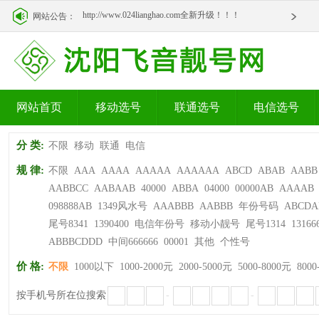
http://www.024lianghao.com全新升级！！！
网站公告：
http://www.024lianghao.com全新升级！！！
网站首页
移动选号
联通选号
电信选号
分 类:
不限
移动
联通
电信
规 律:
不限
AAA
AAAA
AAAAA
AAAAAA
ABCD
ABAB
AABB
AABBCC
AABAAB
40000
ABBA
04000
00000AB
AAAAB
098888AB
1349风水号
AAABBB
AABBB
年份号码
ABCDA
尾号8341
1390400
电信年份号
移动小靓号
尾号1314
13166
ABBBCDDD
中间666666
00001
其他
个性号
价 格:
不限
1000以下
1000-2000元
2000-5000元
5000-8000元
8000
按手机号所在位搜索
-
-