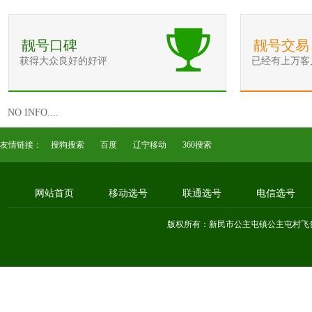
靓号口碑
靓号交易
获得大众良好的好评
已经有上万客
NO INFO....
友情链接：
搜狗搜索
百度
辽宁移动
360搜索
网站首页
移动选号
联通选号
电信选号
版权所有：新民市公主屯镇公主屯村飞音