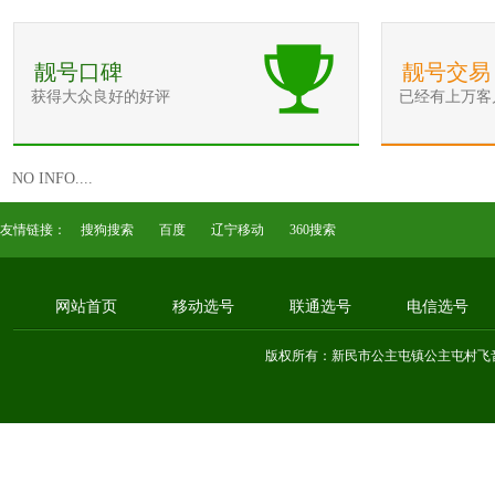
靓号口碑
靓号交易
获得大众良好的好评
已经有上万客
NO INFO....
友情链接：
搜狗搜索
百度
辽宁移动
360搜索
网站首页
移动选号
联通选号
电信选号
版权所有：新民市公主屯镇公主屯村飞音