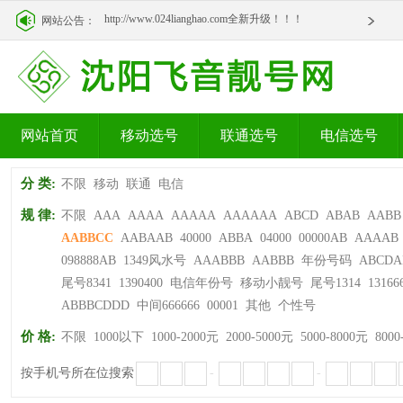
http://www.024lianghao.com全新升级！！！
网站公告：
http://www.024lianghao.com全新升级！！！
网站首页
移动选号
联通选号
电信选号
分 类:
不限
移动
联通
电信
规 律:
不限
AAA
AAAA
AAAAA
AAAAAA
ABCD
ABAB
AABB
AABBCC
AABAAB
40000
ABBA
04000
00000AB
AAAAB
098888AB
1349风水号
AAABBB
AABBB
年份号码
ABCDA
尾号8341
1390400
电信年份号
移动小靓号
尾号1314
13166
ABBBCDDD
中间666666
00001
其他
个性号
价 格:
不限
1000以下
1000-2000元
2000-5000元
5000-8000元
8000
按手机号所在位搜索
-
-