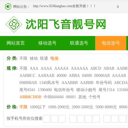
http://www.024lianghao.com全新升级！！！
网站公告：
http://www.024lianghao.com全新升级！！！
网站首页
移动选号
联通选号
电信选号
分 类:
不限
移动
联通
电信
规 律:
不限
AAA
AAAA
AAAAA
AAAAAA
ABCD
ABAB
AABB
AABBCC
AABAAB
40000
ABBA
04000
00000AB
AAAAB
098888AB
1349风水号
AAABBB
AABBB
年份号码
ABCDA
尾号8341
1390400
电信年份号
移动小靓号
尾号1314
13166
ABBBCDDD
中间666666
00001
其他
个性号
价 格:
不限
1000以下
1000-2000元
2000-5000元
5000-8000元
8000
按手机号所在位搜索
-
-