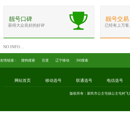
靓号口碑
靓号交易
获得大众良好的好评
已经有上万客
NO INFO....
友情链接：
搜狗搜索
百度
辽宁移动
360搜索
网站首页
移动选号
联通选号
电信选号
版权所有：新民市公主屯镇公主屯村飞音