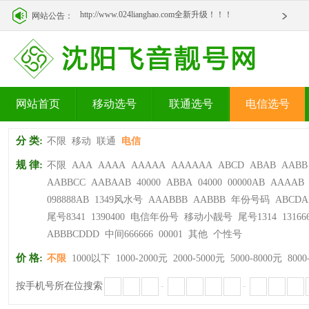
http://www.024lianghao.com全新升级！！！
网站公告：
http://www.024lianghao.com全新升级！！！
网站首页
移动选号
联通选号
电信选号
分 类:
不限
移动
联通
电信
规 律:
不限
AAA
AAAA
AAAAA
AAAAAA
ABCD
ABAB
AABB
AABBCC
AABAAB
40000
ABBA
04000
00000AB
AAAAB
098888AB
1349风水号
AAABBB
AABBB
年份号码
ABCDA
尾号8341
1390400
电信年份号
移动小靓号
尾号1314
13166
ABBBCDDD
中间666666
00001
其他
个性号
价 格:
不限
1000以下
1000-2000元
2000-5000元
5000-8000元
8000
按手机号所在位搜索
-
-