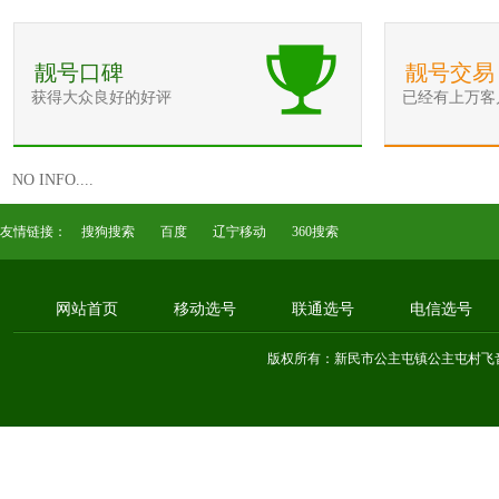
靓号口碑
靓号交易
获得大众良好的好评
已经有上万客
NO INFO....
友情链接：
搜狗搜索
百度
辽宁移动
360搜索
网站首页
移动选号
联通选号
电信选号
版权所有：新民市公主屯镇公主屯村飞音