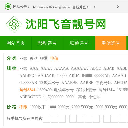
http://www.024lianghao.com全新升级！！！
网站公告：
http://www.024lianghao.com全新升级！！！
网站首页
移动选号
联通选号
电信选号
分 类:
不限
移动
联通
电信
规 律:
不限
AAA
AAAA
AAAAA
AAAAAA
ABCD
ABAB
AABB
AABBCC
AABAAB
40000
ABBA
04000
00000AB
AAAAB
098888AB
1349风水号
AAABBB
AABBB
年份号码
ABCDA
尾号8341
1390400
电信年份号
移动小靓号
尾号1314
13166
ABBBCDDD
中间666666
00001
其他
个性号
价 格:
不限
1000以下
1000-2000元
2000-5000元
5000-8000元
8000
按手机号所在位搜索
-
-