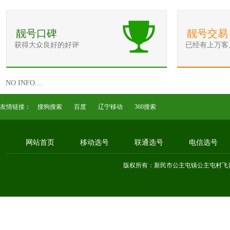
靓号口碑
靓号交易
获得大众良好的好评
已经有上万客
NO INFO....
友情链接：
搜狗搜索
百度
辽宁移动
360搜索
网站首页
移动选号
联通选号
电信选号
版权所有：新民市公主屯镇公主屯村飞音