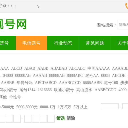
om全新升级！！！
om全新升级！！！
整站搜索：
选号
电信选号
行业动态
常见问题
关于
AAAA
ABCD
ABAB
AABB
ABABAB
ABCABC
中间AAAAA
AAAAB
A
04000
00000AB
AAAAB
88888AB
8888ABC
尾号AA
000B
ABCDE
AABBB
年份号码
ABCDABCD
AAABCCCD
6666AABB
尾号168
步
移动小靓号
尾号1314
1316666
联通小靓号
高山流水
AABBCCDD
4000
其他
个性号
0-5000元
5000-8000元
8000-1万
1万-5万
5万以上
-
筛选
清除
-