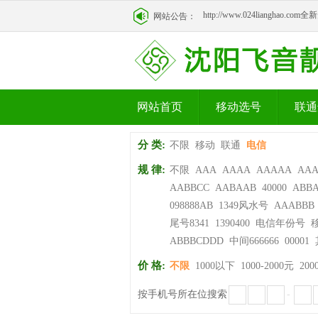
http://www.024lianghao.c
网站公告：
http://www.024lianghao.c
网站首页
移动选号
联通
分 类:
不限
移动
联通
电信
规 律:
不限
AAA
AAAA
AAAAA
AA
AABBCC
AABAAB
40000
ABB
098888AB
1349风水号
AAABBB
尾号8341
1390400
电信年份号
ABBBCDDD
中间666666
00001
价 格:
不限
1000以下
1000-2000元
200
按手机号所在位搜索
-