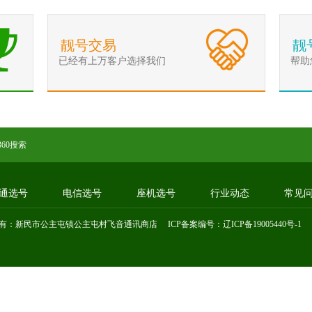
靓号交易
靓
已经有上万客户选择我们
帮助
360搜索
通选号
电信选号
座机选号
行业动态
常见
有：新民市公主屯镇公主屯村飞音通讯商店 ICP备案编号：
辽ICP备19005440号-1