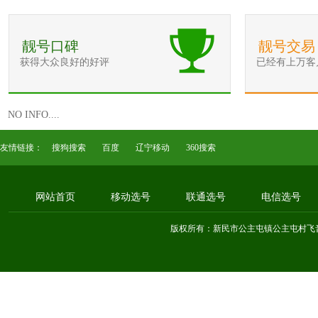
靓号口碑
靓号交易
获得大众良好的好评
已经有上万客
NO INFO....
友情链接：
搜狗搜索
百度
辽宁移动
360搜索
网站首页
移动选号
联通选号
电信选号
版权所有：新民市公主屯镇公主屯村飞音