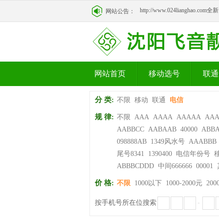
http://www.024lianghao.c
网站公告：
http://www.024lianghao.c
网站首页
移动选号
联通
分 类:
不限
移动
联通
电信
规 律:
不限
AAA
AAAA
AAAAA
AA
AABBCC
AABAAB
40000
ABB
098888AB
1349风水号
AAABBB
尾号8341
1390400
电信年份号
ABBBCDDD
中间666666
00001
价 格:
不限
1000以下
1000-2000元
200
按手机号所在位搜索
-