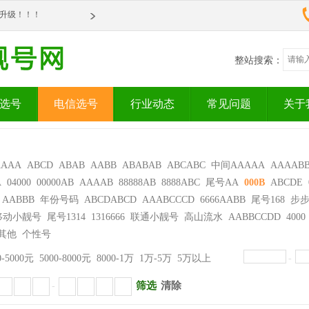
om全新升级！！！
om全新升级！！！
整站搜索：
选号
电信选号
行业动态
常见问题
关于
AAAA
ABCD
ABAB
AABB
ABABAB
ABCABC
中间AAAAA
AAAAB
A
04000
00000AB
AAAAB
88888AB
8888ABC
尾号AA
000B
ABCDE
AABBB
年份号码
ABCDABCD
AAABCCCD
6666AABB
尾号168
步
移动小靓号
尾号1314
1316666
联通小靓号
高山流水
AABBCCDD
4000
其他
个性号
0-5000元
5000-8000元
8000-1万
1万-5万
5万以上
-
筛选
清除
-