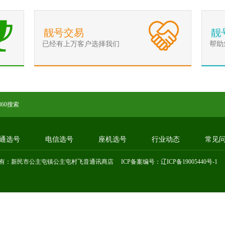
靓号交易
靓
已经有上万客户选择我们
帮助
360搜索
通选号
电信选号
座机选号
行业动态
常见
有：新民市公主屯镇公主屯村飞音通讯商店 ICP备案编号：
辽ICP备19005440号-1