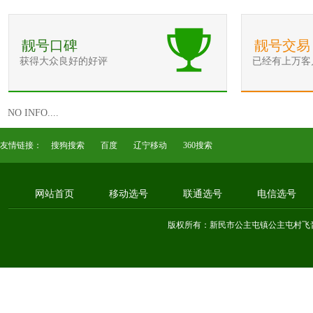
靓号口碑
靓号交易
获得大众良好的好评
已经有上万客
NO INFO....
友情链接：
搜狗搜索
百度
辽宁移动
360搜索
网站首页
移动选号
联通选号
电信选号
版权所有：新民市公主屯镇公主屯村飞音