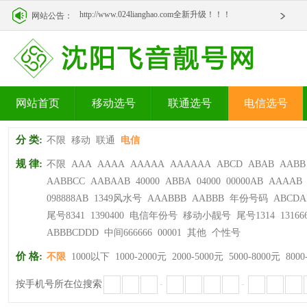
http://www.024lianghao.com全新升级！！！
网站公告：
http://www.024lianghao.com全新升级！！！
网站首页
移动选号
联通选号
电信选号
分 类:
不限
移动
联通
电信
规 律:
不限
AAA
AAAA
AAAAA
AAAAAA
ABCD
ABAB
AABB
AABBCC
AABAAB
40000
ABBA
04000
00000AB
AAAAB
098888AB
1349风水号
AAABBB
AABBB
年份号码
ABCDA
尾号8341
1390400
电信年份号
移动小靓号
尾号1314
13166
ABBBCDDD
中间666666
00001
其他
个性号
价 格:
不限
1000以下
1000-2000元
2000-5000元
5000-8000元
8000
按手机号所在位搜索
-
-