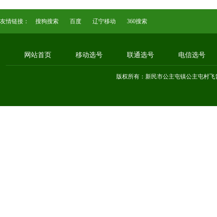
友情链接：
搜狗搜索
百度
辽宁移动
360搜索
网站首页
移动选号
联通选号
电信选号
版权所有：新民市公主屯镇公主屯村飞音