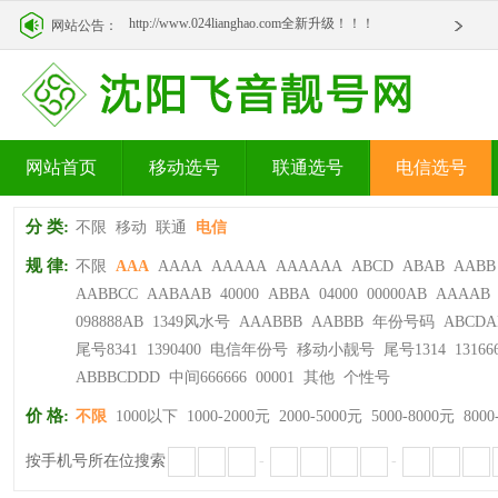
http://www.024lianghao.com全新升级！！！
网站公告：
http://www.024lianghao.com全新升级！！！
网站首页
移动选号
联通选号
电信选号
分 类:
不限
移动
联通
电信
规 律:
不限
AAA
AAAA
AAAAA
AAAAAA
ABCD
ABAB
AABB
AABBCC
AABAAB
40000
ABBA
04000
00000AB
AAAAB
098888AB
1349风水号
AAABBB
AABBB
年份号码
ABCDA
尾号8341
1390400
电信年份号
移动小靓号
尾号1314
13166
ABBBCDDD
中间666666
00001
其他
个性号
价 格:
不限
1000以下
1000-2000元
2000-5000元
5000-8000元
8000
按手机号所在位搜索
-
-